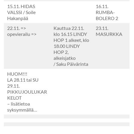
15.11. HIDAS
16.11.
VALSSI / Soile
RUMBA-
Hakanpää
BOLERO 2
22.11. =>
Kauttua 22.11.
23.11.
opevierailu =>
klo 16.15 LINDY
MASURKKA
HOP 1 alkeet, klo
18.00 LINDY
HOP 2,
alkeisjatko
/ Saku Päivärinta
HUOM!!!
LA 28.11 tai SU
29.11.
PIKKUJOULUKAR
KELOT
– lisätietoa
syksymmällä…