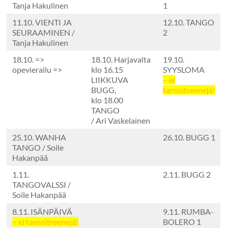
Tanja Hakulinen
1
11.10. VIENTI JA
12.10. TANGO
SEURAAMINEN /
2
Tanja Hakulinen
18.10. =>
18.10. Harjavalta
19.10.
opevierailu =>
klo 16.15
SYYSLOMA
LIIKKUVA
– ei
BUGG,
tanssitreenejä!
klo 18.00
TANGO
/ Ari Vaskelainen
25.10. WANHA
26.10. BUGG 1
TANGO / Soile
Hakanpää
1.11.
2.11. BUGG 2
TANGOVALSSI /
Soile Hakanpää
8.11. ISÄNPÄIVÄ
9.11. RUMBA-
– ei tanssitreenejä!
BOLERO 1