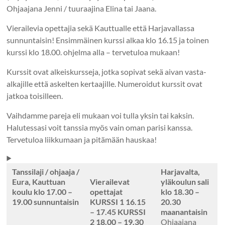
Ohjaajana Jenni / tuuraajina Elina tai Jaana.
Vierailevia opettajia sekä Kauttualle että Harjavallassa
sunnuntaisin! Ensimmäinen kurssi alkaa klo 16.15 ja toinen
kurssi klo 18.00. ohjelma alla – tervetuloa mukaan!
Kurssit ovat alkeiskursseja, jotka sopivat sekä aivan vasta-
alkajille että askelten kertaajille. Numeroidut kurssit ovat
jatkoa toisilleen.
Vaihdamme pareja eli mukaan voi tulla yksin tai kaksin.
Halutessasi voit tanssia myös vain oman parisi kanssa.
Tervetuloa liikkumaan ja pitämään hauskaa!
Tanssilaji
/ ohjaaja
/
Harjavalta,
Eura, Kauttuan
Vierailevat
yläkoulun sali
koulu
klo 17.00 –
opettajat
klo 18.30 –
19.00 sunnuntaisin
KURSSI
1 16.15
20.30
– 17.45 KURSSI
maanantaisin
2 18.00 – 19.30
Ohjaajana