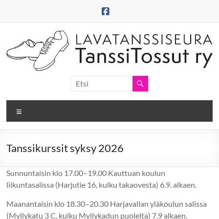
Skip
to
content
Tanssitossut
ry
Valikko
Tanssitossujen
web-
sivut
Tanssikurssit syksy 2026
Sunnuntaisin klo 17.00–19.00 Kauttuan koulun
liikuntasalissa (Harjutie 16, kulku takaovesta) 6.9. alkaen.
Maanantaisin klo 18.30–20.30 Harjavallan yläkoulun salissa
(Myllykatu 3 C, kulku Myllykadun puolelta) 7.9 alkaen.