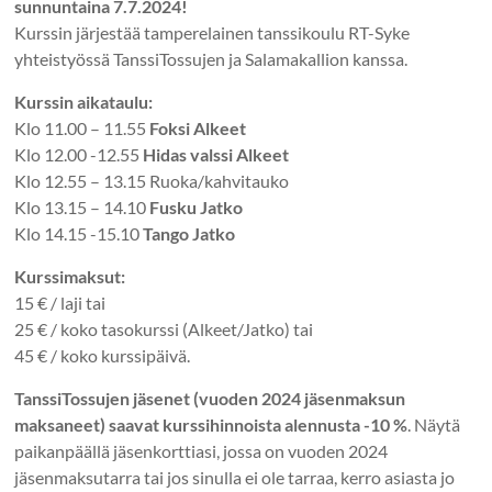
sunnuntaina 7.7.2024!
Kurssin järjestää tamperelainen tanssikoulu RT-Syke
yhteistyössä TanssiTossujen ja Salamakallion kanssa.
Kurssin aikataulu:
Klo 11.00 – 11.55
Foksi Alkeet
Klo 12.00 -12.55
Hidas valssi Alkeet
Klo 12.55 – 13.15 Ruoka/kahvitauko
Klo 13.15 – 14.10
Fusku Jatko
Klo 14.15 -15.10
Tango Jatko
Kurssimaksut:
15 € / laji tai
25 € / koko tasokurssi (Alkeet/Jatko) tai
45 € / koko kurssipäivä.
TanssiTossujen jäsenet (vuoden 2024 jäsenmaksun
maksaneet) saavat kurssihinnoista alennusta -10 %
. Näytä
paikanpäällä jäsenkorttiasi, jossa on vuoden 2024
jäsenmaksutarra tai jos sinulla ei ole tarraa, kerro asiasta jo