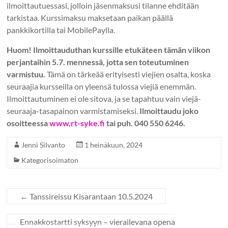
ilmoittautuessasi, jolloin jäsenmaksusi tilanne ehditään
tarkistaa. Kurssimaksu maksetaan paikan päällä
pankkikortilla tai MobilePaylla.
Huom! Ilmoittauduthan kurssille etukäteen tämän viikon
perjantaihin 5.7. mennessä, jotta sen toteutuminen
varmistuu.
Tämä on tärkeää erityisesti viejien osalta, koska
seuraajia kursseilla on yleensä tulossa viejiä enemmän.
Ilmoittautuminen ei ole sitova, ja se tapahtuu vain viejä-
seuraaja-tasapainon varmistamiseksi.
Ilmoittaudu joko
osoitteessa
www.rt-syke.fi
tai puh. 040 550 6246.
Jenni Silvanto
1 heinäkuun, 2024
Kategorisoimaton
←
Tanssireissu Kisarantaan 10.5.2024
Ennakkostartti syksyyn – vierailevana opena