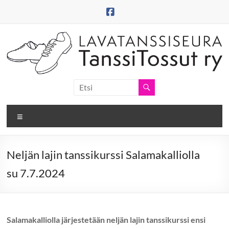
Skip
to
content
Tanssitossut
ry
Valikko
Tanssitossujen
web-
sivut
Neljän lajin tanssikurssi Salamakalliolla
su 7.7.2024
Salamakalliolla järjestetään neljän lajin tanssikurssi ensi