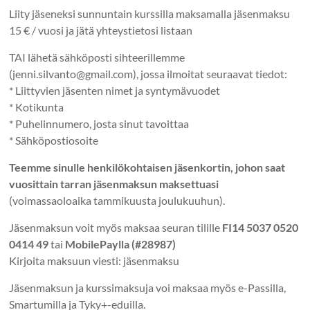
Liity jäseneksi sunnuntain kurssilla maksamalla jäsenmaksu
15 € / vuosi ja jätä yhteystietosi listaan
TAI lähetä sähköposti sihteerillemme
(jenni.silvanto@gmail.com), jossa ilmoitat seuraavat tiedot:
* Liittyvien jäsenten nimet ja syntymävuodet
* Kotikunta
* Puhelinnumero, josta sinut tavoittaa
* Sähköpostiosoite
Teemme sinulle henkilökohtaisen jäsenkortin, johon saat
vuosittain tarran jäsenmaksun maksettuasi
(voimassaoloaika tammikuusta joulukuuhun).
Jäsenmaksun voit myös maksaa seuran tilille
FI14 5037 0520
0414 49
tai
MobilePaylla (#28987)
Kirjoita maksuun viesti: jäsenmaksu
Jäsenmaksun ja kurssimaksuja voi maksaa myös e-Passilla,
Smartumilla ja Tyky+-eduilla.