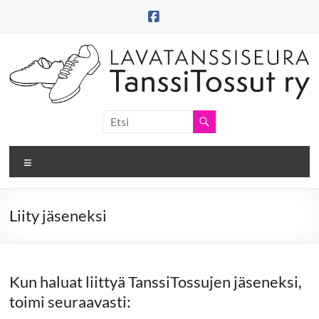
Skip
to
content
Tanssitossut
ry
Valikko
Tanssitossujen
web-
sivut
Liity jäseneksi
Kun haluat liittyä TanssiTossujen jäseneksi,
toimi seuraavasti: