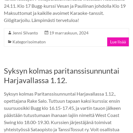
24.11. Klo 17 Bugg-kurssi Vesan ja Pauliinan johdolla Klo 19
Maksuttomat ja kaikille avoimet Karaoke-tanssit.
Glögitarjoilu. Lämpimästi tervetuloa!
Jenni Silvanto
19 marraskuun, 2024
Kategorisoimaton
Lue lisää
Syksyn kolmas paritanssisunnuntai
Harjavallassa 1.12.
Syksyn kolmas Paritanssisunnuntai Harjavallassa 1.12.,
opettajana Rake Salo. Tuttuun tapaan kaksi kurssia: ensin
suursuosikki Bugg klo 16.15-17.45, ja vartin tauon jälkeen
päästään tutustumaan ihanaan lajiin nimeltä West Coast
Swing klo 18.00-19.30. Kurssien järjestäjänä toimivat
yhteistyössä Sataopisto ja TanssiTossut ry. Voit osallistua