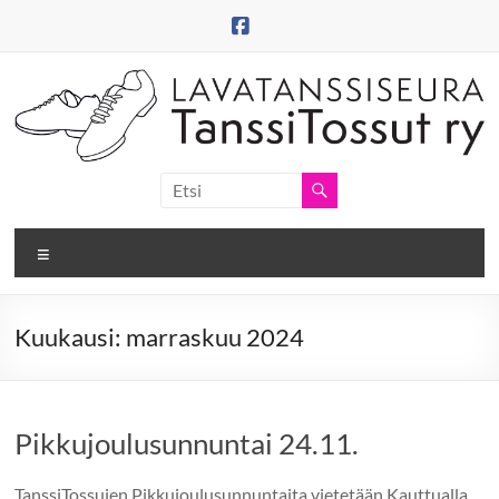
Skip
to
content
Tanssitossut
ry
Valikko
Tanssitossujen
web-
sivut
Kuukausi:
marraskuu 2024
Pikkujoulusunnuntai 24.11.
TanssiTossujen Pikkujoulusunnuntaita vietetään Kauttualla