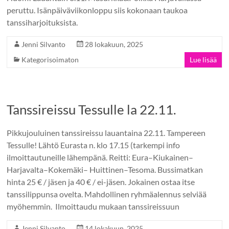
peruttu. Isänpäiväviikonloppu siis kokonaan taukoa
tanssiharjoituksista.
Jenni Silvanto
28 lokakuun, 2025
Kategorisoimaton
Lue lisää
Tanssireissu Tessulle la 22.11.
Pikkujouluinen tanssireissu lauantaina 22.11. Tampereen
Tessulle! Lähtö Eurasta n. klo 17.15 (tarkempi info
ilmoittautuneille lähempänä. Reitti: Eura–Kiukainen–
Harjavalta–Kokemäki– Huittinen–Tesoma. Bussimatkan
hinta 25 € / jäsen ja 40 € / ei-jäsen. Jokainen ostaa itse
tanssilippunsa ovelta. Mahdollinen ryhmäalennus selviää
myöhemmin. Ilmoittaudu mukaan tanssireissuun
Jenni Silvanto
14 lokakuun, 2025