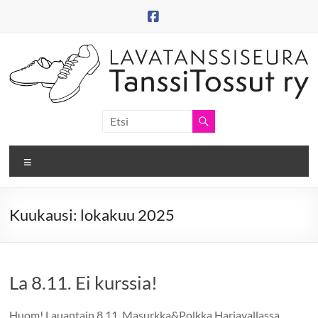
Skip
to
content
Tanssitossut
ry
Valikko
Tanssitossujen
web-
sivut
Kuukausi:
lokakuu 2025
La 8.11. Ei kurssia!
Huom! Lauantain 8.11. Masurkka&Polkka Harjavallassa