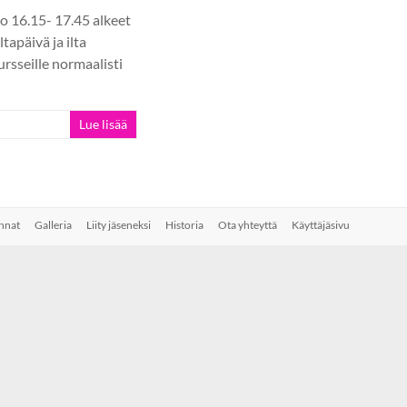
lo 16.15- 17.45 alkeet
tapäivä ja ilta
ursseille normaalisti
Lue lisää
nnat
Galleria
Liity jäseneksi
Historia
Ota yhteyttä
Käyttäjäsivu