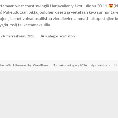
tamaan west coast swingiä Harjavallan yläkoululle su 30.11.
(k
o) Pukeudutaan pikkujouluhenkisesti ja vietetään kiva sunnuntai-il
ujen jäsenet voivat osallistua vierailevien ammattilaisopettajien k
tys/kurssi) tai kertamaksuilla.
24 marraskuun, 2025
Kategorisoimaton
hemeGrill. Powered by:
WordPress
.
Tanssikurssit syksy 2026
Ajankohtaista
Hi