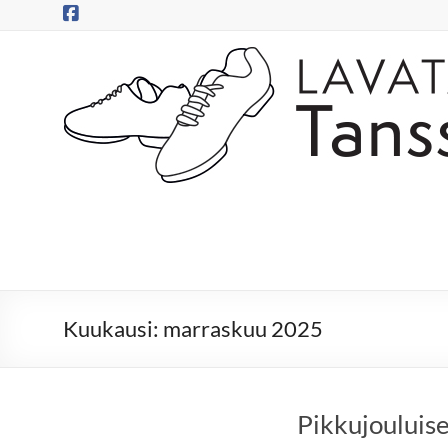
Skip
to
content
Tanssitossut
ry
Tanssitossujen
web-
sivut
Kuukausi:
marraskuu 2025
Pikkujouluise