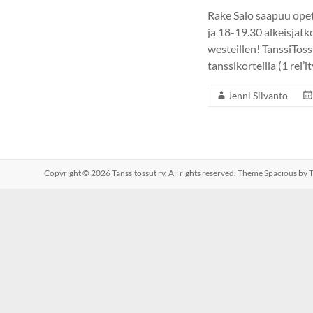
Rake Salo saapuu opet
ja 18-19.30 alkeisjatk
westeillen! TanssiToss
tanssikorteilla (1 rei’i
Jenni Silvanto
Copyright © 2026
Tanssitossut ry
. All rights reserved. Theme
Spacious
by T