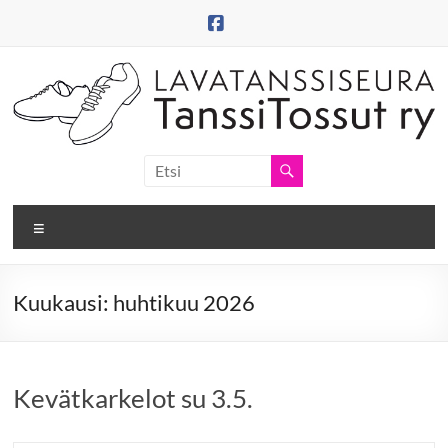
Skip
to
content
Tanssitossut
ry
Valikko
Tanssitossujen
web-
sivut
Kuukausi:
huhtikuu 2026
Kevätkarkelot su 3.5.