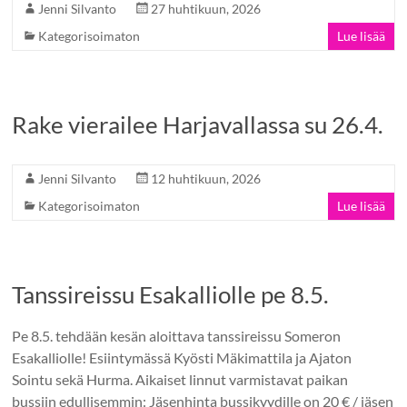
Jenni Silvanto
27 huhtikuun, 2026
Kategorisoimaton
Lue lisää
Rake vierailee Harjavallassa su 26.4.
Jenni Silvanto
12 huhtikuun, 2026
Kategorisoimaton
Lue lisää
Tanssireissu Esakalliolle pe 8.5.
Pe 8.5. tehdään kesän aloittava tanssireissu Someron
Esakalliolle! Esiintymässä Kyösti Mäkimattila ja Ajaton
Sointu sekä Hurma. Aikaiset linnut varmistavat paikan
bussiin edullisemmin: Jäsenhinta bussikyydille on 20 € / jäsen