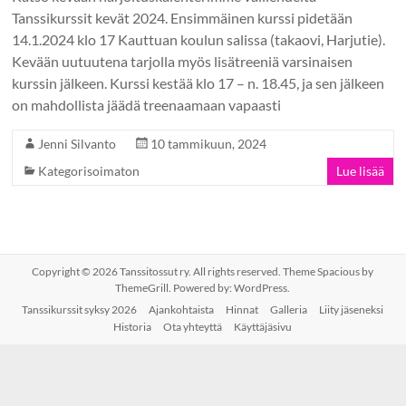
Tanssikurssit kevät 2024. Ensimmäinen kurssi pidetään
14.1.2024 klo 17 Kauttuan koulun salissa (takaovi, Harjutie).
Kevään uutuutena tarjolla myös lisätreeniä varsinaisen
kurssin jälkeen. Kurssi kestää klo 17 – n. 18.45, ja sen jälkeen
on mahdollista jäädä treenaamaan vapaasti
Jenni Silvanto
10 tammikuun, 2024
Kategorisoimaton
Lue lisää
Copyright © 2026
Tanssitossut ry
. All rights reserved. Theme
Spacious
by
ThemeGrill. Powered by:
WordPress
.
Tanssikurssit syksy 2026
Ajankohtaista
Hinnat
Galleria
Liity jäseneksi
Historia
Ota yhteyttä
Käyttäjäsivu