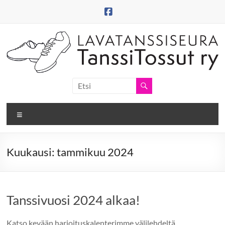
Skip
to
content
Tanssitossut
ry
Valikko
Tanssitossujen
web-
sivut
Kuukausi:
tammikuu 2024
Tanssivuosi 2024 alkaa!
Katso kevään harjoituskalenterimme välilehdeltä