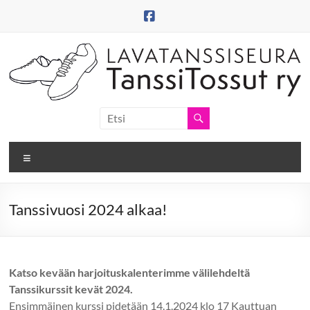
Skip
to
content
Tanssitossut
ry
Valikko
Tanssitossujen
web-
sivut
Tanssivuosi 2024 alkaa!
Katso kevään harjoituskalenterimme välilehdeltä
Tanssikurssit kevät 2024.
Ensimmäinen kurssi pidetään 14.1.2024 klo 17 Kauttuan