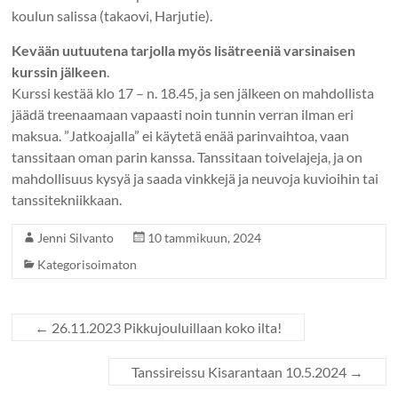
koulun salissa (takaovi, Harjutie).
Kevään uutuutena tarjolla myös
lisätreeniä varsinaisen
kurssin jälkeen
.
Kurssi kestää klo 17 – n. 18.45, ja sen jälkeen on mahdollista
jäädä treenaamaan vapaasti noin tunnin verran ilman eri
maksua. ”Jatkoajalla” ei käytetä enää parinvaihtoa, vaan
tanssitaan oman parin kanssa. Tanssitaan toivelajeja, ja on
mahdollisuus kysyä ja saada vinkkejä ja neuvoja kuvioihin tai
tanssitekniikkaan.
Jenni Silvanto
10 tammikuun, 2024
Kategorisoimaton
←
26.11.2023 Pikkujouluillaan koko ilta!
Tanssireissu Kisarantaan 10.5.2024
→