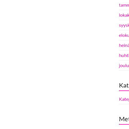
tamm
loka
syys
elok
hein
huht
joul
Kat
Kate
Me