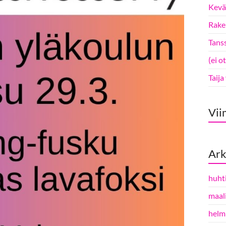
Kevät
Rake 
Tanss
(ei o
Taija
Vii
Ark
huht
maal
helm