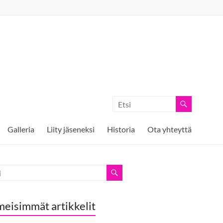
Galleria
Liity jäseneksi
Historia
Ota yhteyttä
meisimmät artikkelit