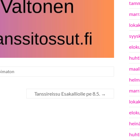
tamm
marr
loka
syys
elok
huht
maal
oimaton
helm
marr
Tanssireissu Esakalliolle pe 8.5.
→
loka
elok
hein
huht