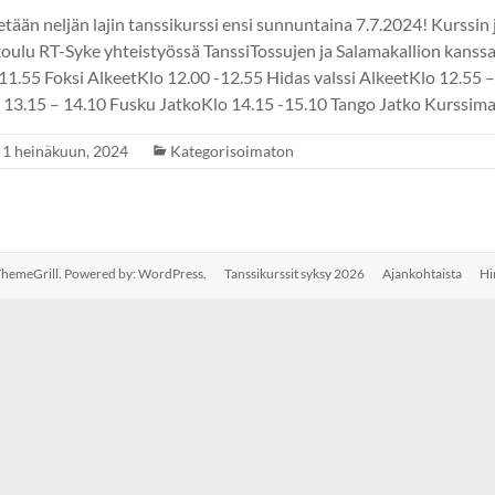
tetään neljän lajin tanssikurssi ensi sunnuntaina 7.7.2024! Kurssin 
oulu RT-Syke yhteistyössä TanssiTossujen ja Salamakallion kanssa
 11.55 Foksi AlkeetKlo 12.00 -12.55 Hidas valssi AlkeetKlo 12.55 
13.15 – 14.10 Fusku JatkoKlo 14.15 -15.10 Tango Jatko Kurssima
1 heinäkuun, 2024
Kategorisoimaton
hemeGrill. Powered by:
WordPress
.
Tanssikurssit syksy 2026
Ajankohtaista
Hi