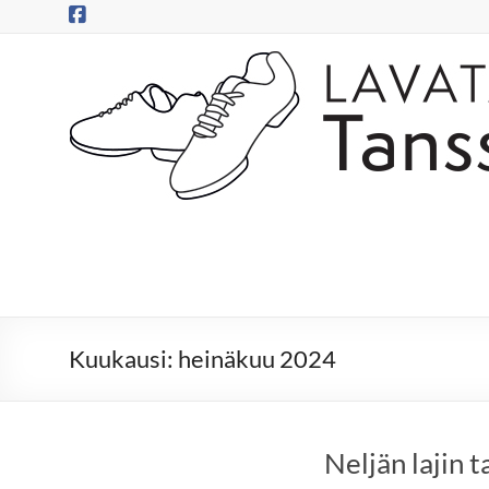
Skip
to
content
Tanssitossut
ry
Tanssitossujen
web-
sivut
Kuukausi:
heinäkuu 2024
Neljän lajin 