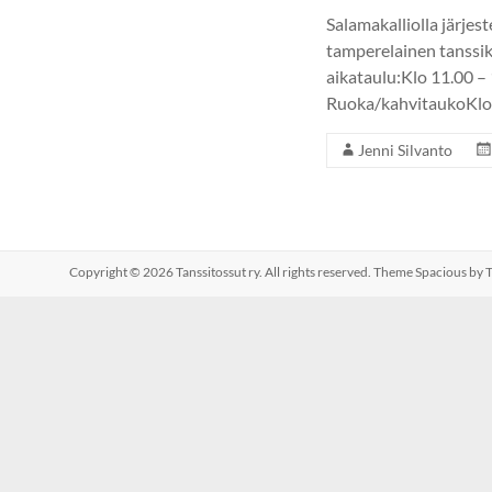
Salamakalliolla järjes
tamperelainen tanssik
aikataulu:Klo 11.00 –
Ruoka/kahvitaukoKlo 
Jenni Silvanto
Copyright © 2026
Tanssitossut ry
. All rights reserved. Theme
Spacious
by T