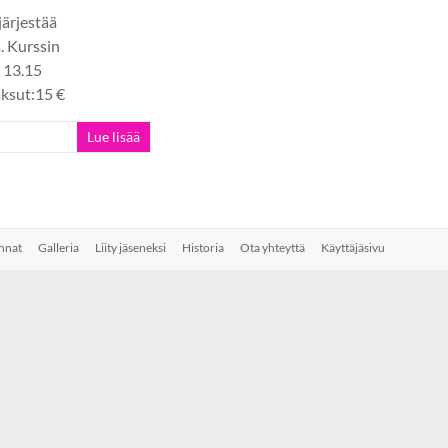
järjestää
. Kurssin
– 13.15
ksut:15 €
Lue lisää
nnat
Galleria
Liity jäseneksi
Historia
Ota yhteyttä
Käyttäjäsivu