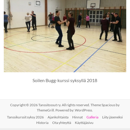
Soilen Bugg-kurssi syksyllä 2018
Copyright © 2026
Tanssitossut ry
. All rights reserved. Theme
Spacious
by
ThemeGrill. Powered by:
WordPress
.
Tanssikurssit syksy 2026
Ajankohtaista
Hinnat
Galleria
Liity jäseneksi
Historia
Ota yhteyttä
Käyttäjäsivu