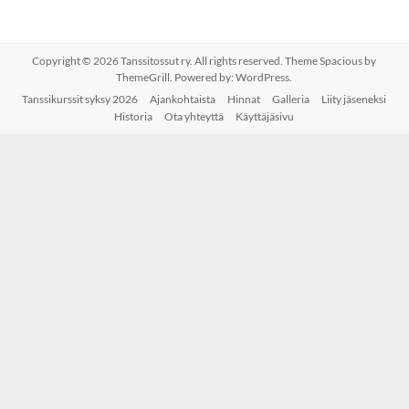
Copyright © 2026
Tanssitossut ry
. All rights reserved. Theme
Spacious
by
ThemeGrill. Powered by:
WordPress
.
Tanssikurssit syksy 2026
Ajankohtaista
Hinnat
Galleria
Liity jäseneksi
Historia
Ota yhteyttä
Käyttäjäsivu