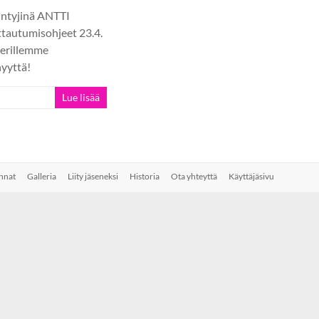
intyjinä ANTTI
tautumisohjeet 23.4.
eerillemme
nyyttä!
Lue lisää
nnat
Galleria
Liity jäseneksi
Historia
Ota yhteyttä
Käyttäjäsivu