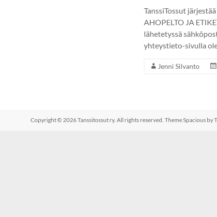
TanssiTossut järjestä
AHOPELTO JA ETIKETTI
lähetetyssä sähköpost
yhteystieto-sivulla ole
Jenni Silvanto
Copyright © 2026
Tanssitossut ry
. All rights reserved. Theme
Spacious
by T