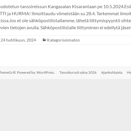
ä odotetun tanssireissun Kangasalan Kisarantaan pe 10.5.2024.Esi
 ja HURMA! Ilmoittaudu viimeistään su 28.4. Tarkemmat ilmoit
issa.Jos et ole sähköpostilistallamme, lähetä liittymispyyntö siht
vien tietojen avulla. Sähköpostilistalle liittyminen ei edellytä jäse
24 huhtikuun, 2024
Kategorisoimaton
hemeGrill. Powered by:
WordPress
.
Tanssikurssit syksy 2026
Ajankohtaista
Hi