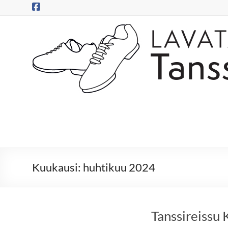
Skip
to
content
Tanssitossut
ry
Tanssitossujen
web-
sivut
Kuukausi:
huhtikuu 2024
Tanssireissu