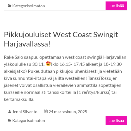
Kategorisoimaton
Lue lisää
Pikkujouluiset West Coast Swingit
Harjavallassa!
Rake Salo saapuu opettamaan west coast swingiä Harjavallan
yläkoululle su 30.11.
(klo 16.15- 17.45 alkeet ja 18-19.30
alkeisjatko) Pukeudutaan pikkujouluhenkisesti ja vietetään
kiva sunnuntai-iltapäivä ja ilta westeillen! TanssiTossujen
jäsenet voivat osallistua vierailevien ammattilaisopettajien
kursseille normaalisti tanssikorteilla (1 rei’itys/kurssi) tai
kertamaksuilla.
Jenni Silvanto
24 marraskuun, 2025
Kategorisoimaton
Lue lisää