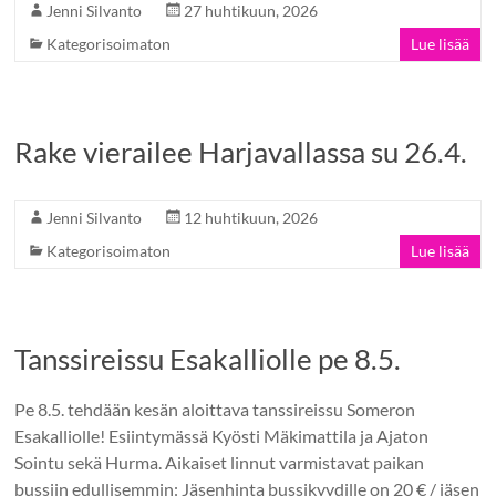
Jenni Silvanto
27 huhtikuun, 2026
Kategorisoimaton
Lue lisää
Rake vierailee Harjavallassa su 26.4.
Jenni Silvanto
12 huhtikuun, 2026
Kategorisoimaton
Lue lisää
Tanssireissu Esakalliolle pe 8.5.
Pe 8.5. tehdään kesän aloittava tanssireissu Someron
Esakalliolle! Esiintymässä Kyösti Mäkimattila ja Ajaton
Sointu sekä Hurma. Aikaiset linnut varmistavat paikan
bussiin edullisemmin: Jäsenhinta bussikyydille on 20 € / jäsen