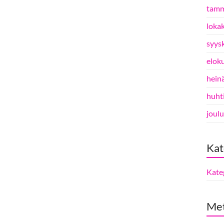
tamm
loka
syys
elok
hein
huht
joul
Kat
Kate
Me