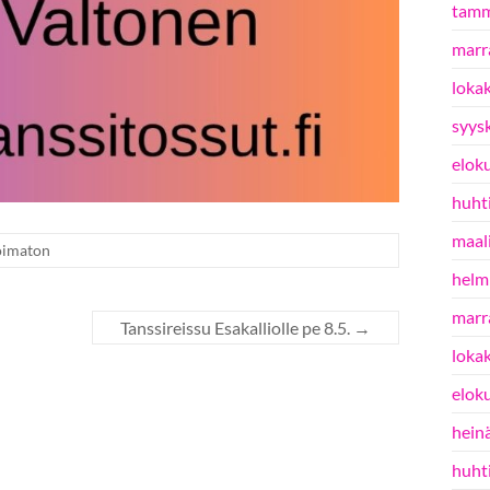
tamm
marr
loka
syys
elok
huht
maal
oimaton
helm
marr
Tanssireissu Esakalliolle pe 8.5.
→
loka
elok
hein
huht