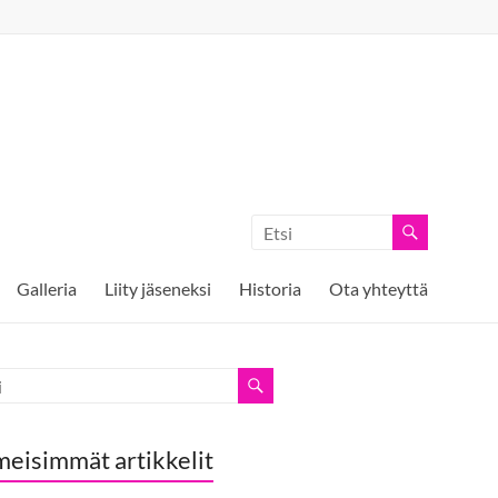
Galleria
Liity jäseneksi
Historia
Ota yhteyttä
meisimmät artikkelit