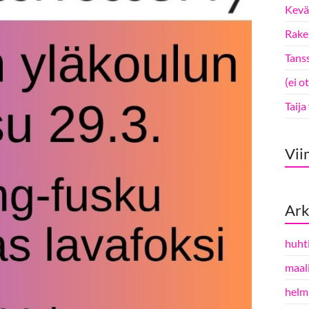
Kevät
Rake 
Tanss
(ei o
Taija
Vii
Ark
huht
maal
helm