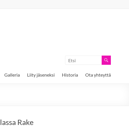
Galleria
Liity jäseneksi
Historia
Ota yhteyttä
llassa Rake