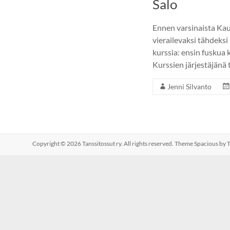
Salo
Ennen varsinaista Kau
vierailevaksi tähdeks
kurssia: ensin fuskua 
Kurssien järjestäjänä 
Jenni Silvanto
Copyright © 2026
Tanssitossut ry
. All rights reserved. Theme
Spacious
by T