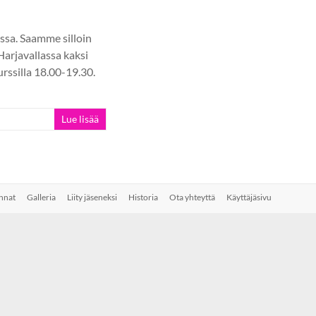
ssa. Saamme silloin
Harjavallassa kaksi
urssilla 18.00-19.30.
Lue lisää
nnat
Galleria
Liity jäseneksi
Historia
Ota yhteyttä
Käyttäjäsivu