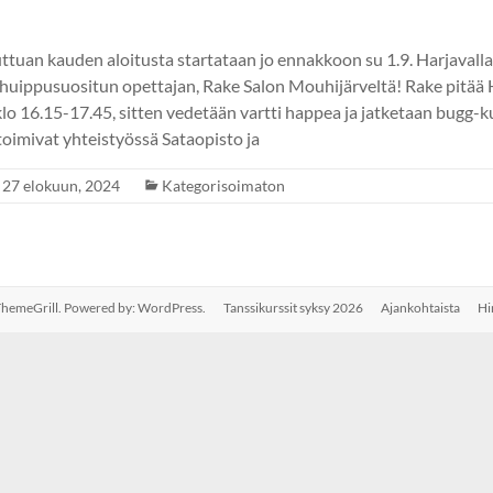
ttuan kauden aloitusta startataan jo ennakkoon su 1.9. Harjavalla
i huippusuositun opettajan, Rake Salon Mouhijärveltä! Rake pitää 
klo 16.15-17.45, sitten vedetään vartti happea ja jatketaan bugg-k
toimivat yhteistyössä Sataopisto ja
27 elokuun, 2024
Kategorisoimaton
hemeGrill. Powered by:
WordPress
.
Tanssikurssit syksy 2026
Ajankohtaista
Hi