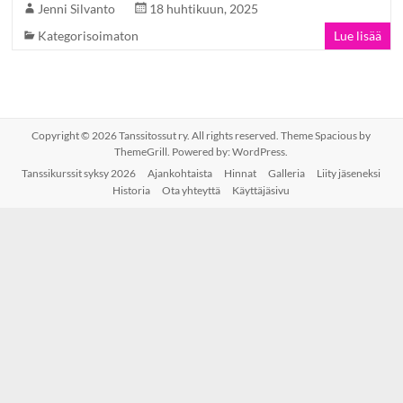
Jenni Silvanto
18 huhtikuun, 2025
Kategorisoimaton
Lue lisää
Copyright © 2026
Tanssitossut ry
. All rights reserved. Theme
Spacious
by
ThemeGrill. Powered by:
WordPress
.
Tanssikurssit syksy 2026
Ajankohtaista
Hinnat
Galleria
Liity jäseneksi
Historia
Ota yhteyttä
Käyttäjäsivu