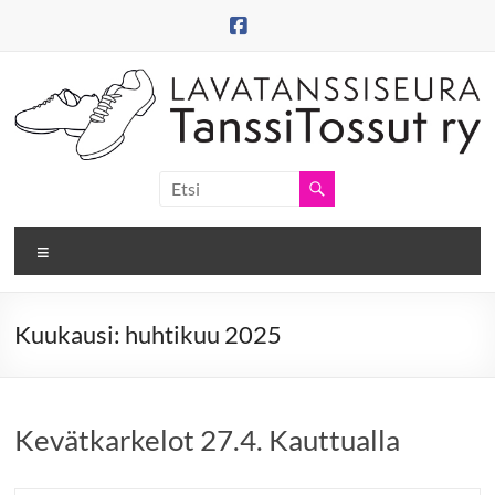
Skip
to
content
Tanssitossut
ry
Valikko
Tanssitossujen
web-
sivut
Kuukausi:
huhtikuu 2025
Kevätkarkelot 27.4. Kauttualla