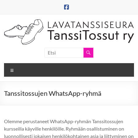
Skip
to
content
Tanssitossut
ry
Valikko
Tanssitossujen
web-
sivut
Tanssitossujen WhatsApp-ryhmä
Olemme perustaneet WhatsApp-ryhmän Tanssitossujen
kursseilla käyville henkilöille. Ryhmään osallistuminen on
luonnollisesti jokaisen henkilökohtainen asia ja liittyminen on