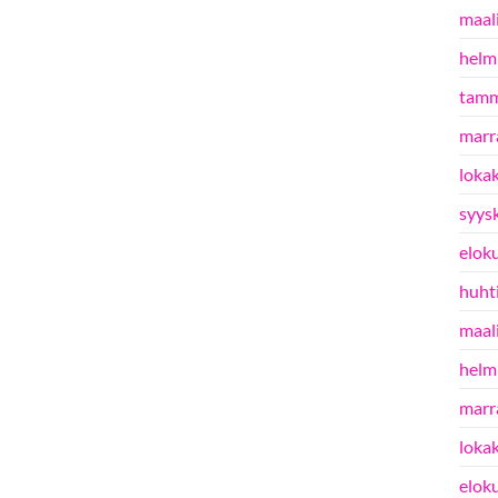
maal
helm
tamm
marr
loka
syys
elok
huht
maal
helm
marr
loka
elok