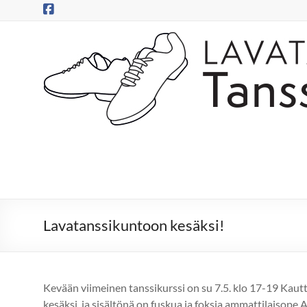
Skip
to
content
Tanssitossut
ry
Tanssitossujen
web-
sivut
Lavatanssikuntoon kesäksi!
Kevään viimeinen tanssikurssi on su 7.5. klo 17-19 Kaut
kesäksi, ja sisältönä on fuskua ja foksia ammattilaisope 