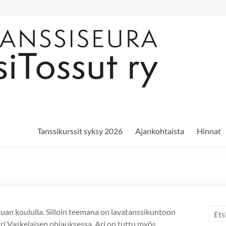
Tanssikurssit syksy 2026
Ajankohtaista
Hinnat
tuan koululla. Silloin teemana on lavatanssikuntoon
Ari Vaskelaisen ohjauksessa. Ari on tuttu myös