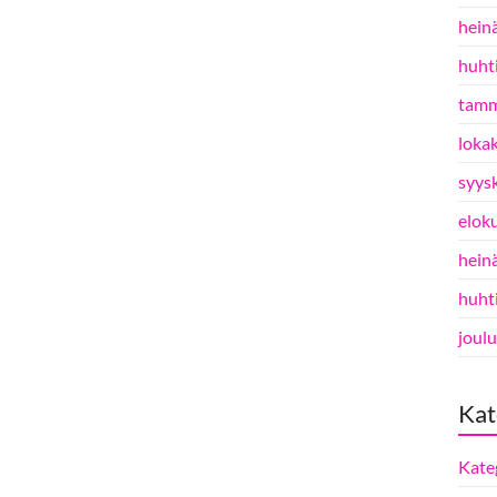
hein
huht
tamm
loka
syys
elok
hein
huht
joul
Kat
Kate