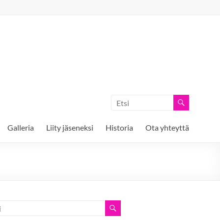
Galleria
Liity jäseneksi
Historia
Ota yhteyttä