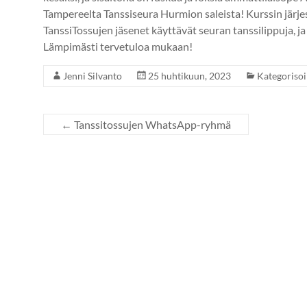
Tampereelta Tanssiseura Hurmion saleista! Kurssin järjes
TanssiTossujen jäsenet käyttävät seuran tanssilippuja, ja
Lämpimästi tervetuloa mukaan!
Jenni Silvanto
25 huhtikuun, 2023
Kategoriso
←
Tanssitossujen WhatsApp-ryhmä