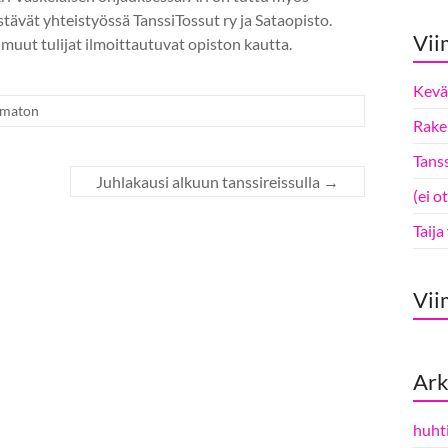
tävät yhteistyössä TanssiTossut ry ja Sataopisto.
Vii
 muut tulijat ilmoittautuvat opiston kautta.
Kevät
imaton
Rake 
Tanss
Juhlakausi alkuun tanssireissulla
→
(ei o
Taija
Vii
Ark
huht