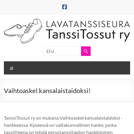
Skip
to
content
Tanssitossut
ry
Valikko
Tanssitossujen
web-
sivut
Vaihtoaskel kansalaistaidoksi!
TanssiTossut ry on mukana Vaihtoaskel kansalaistaidoksi -
hankkeessa. Kyseessä on valtakunnallinen hanke, jonka
tavoitteena on tehdä perustanssitaidon hankkiminen