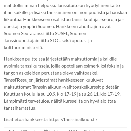
mahdollisimman helpoksi. Tanssitaito on hyödyllinen taito
ihan kaikille, ja lisäksi tanssiminen on monipuolista ja hauskaa
liikuntaa. Hankkeeseen osallistuu tanssikouluja, -seuroja ja -
opettajia ympäri Suomen. Hankkeen rahoittajina ovat
Suomen Seuratanssiliitto SUSEL, Suomen
Tanssinopettajainliitto STOL sekä opetus- ja
kulttuuriministeriö.
Hankkeen puitteissa järjestetään maksuttomia ja kaikille
avoimia tanssikursseja, joilla opetellaan esimerkiksi foksin ja
tangon askeleiden perustana oleva vaihtoaskel.
TanssiTossujen järjestämät hankkeeseen kuuluvat
maksuttomat Tanssin alkuun -vaihtoaskelkurssit pidetään
Kauttuan koululla su 10.9. klo 17-19 ja su 26.11. klo 17-19.
Lämpimästi tervetuloa, näiltä kursseilta on hyvä aloittaa
tanssiharrastus!
Lisätietoa hankkeesta https://tanssinalkuun.fi/