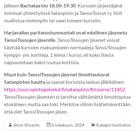
jälkeen
Bachataa klo 18.00-19.30
. Kurssien järjestäjänä
toimivat yhteistyössä Sataopisto ja TanssiTossut ry. Voit
osallistua molempiin tai vaan toiseen kurssiin.
Harjavallan paritanssisunnuntait ovat edullinen jäsenetu
TanssiTossujen jäsenille
. TanssiTossujen jäsenet voivat
käyttää kurssien maksamiseen normaaleja TanssiTossujen
kymppi- ym. kortteja. 1 leima / kurssi, eli koko illasta
napsautetaan kaksi ruutua kortista.
Muut kuin TanssiTossujen jäsenet ilmoittautuvat
Sataopiston kautta
ja saavat kurssista laskun jälkikäteen
https://uusi.opistopalvelut.fi/sataopisto/fi/course/11452
TanssiTossujen jäsenten ei tarvitse välttämättä ilmoittautua
etukäteen, mutta saa toki. Merkitse silloin lisätietokenttään,
että olet TanssiTossujen jäsen.
Jenni Silvanto
6 lokakuun, 2024
Kategorisoimaton