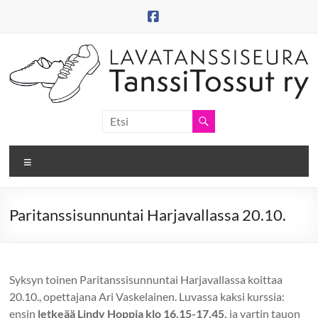
Skip
to
content
Tanssitossut
ry
Valikko
Tanssitossujen
web-
sivut
Paritanssisunnuntai Harjavallassa 20.10.
Syksyn toinen Paritanssisunnuntai Harjavallassa koittaa
20.10., opettajana Ari Vaskelainen. Luvassa kaksi kurssia:
ensin
letkeää Lindy Hoppia klo 16.15-17.45,
ja vartin tauon